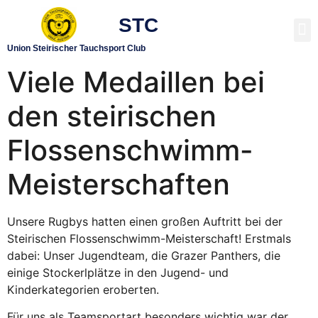
STC
TAUCHEN LERNEN
UNTERWASSER RUGBY
Union Steirischer Tauchsport Club
Viele Medaillen bei
den steirischen
Flossenschwimm-
Meisterschaften
Unsere Rugbys hatten einen großen Auftritt bei der
Steirischen Flossenschwimm-Meisterschaft! Erstmals
dabei: Unser Jugendteam, die Grazer Panthers, die
einige Stockerlplätze in den Jugend- und
Kinderkategorien eroberten.
Für uns als Teamsportart besonders wichtig war der